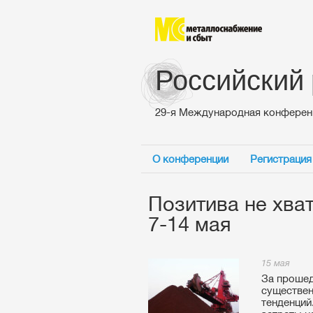
Российский
29-я Международная конферен
О конференции
Регистрация
Позитива не хва
7-14 мая
15 мая
За прошед
существен
тенденций