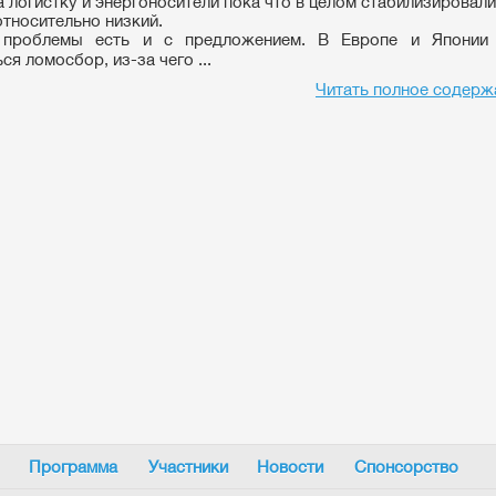
а логистку и энергоносители пока что в целом стабилизировали
относительно низкий.
 проблемы есть и с предложением. В Европе и Японии
я ломосбор, из-за чего ...
Читать полное содерж
Программа
Участники
Новости
Спонсорство