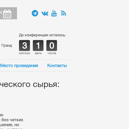
ar
До конференции осталось:
3
1
0
, Гранд
месяца
день
часов
Место проведения
Контакты
ческого сырья:
ло
 без четких
шение, но