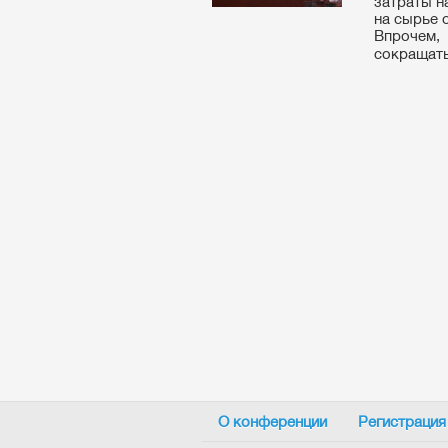
затраты н
на сырье 
Впрочем,
сокращатьс
О конференции
Регистрация