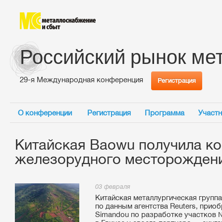
Российский рынок ме
29-я Международная конференция
Регистрация
О конференции
Регистрация
Программа
Участн
Китайская Baowu получила ко
железорудного месторождени
03 февраля
Китайская металлургическая группа
по данным агентства Reuters, прио
Simandou по разработке участков 